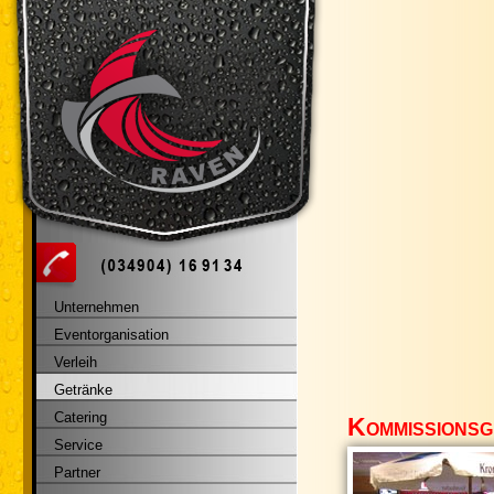
Unternehmen
Eventorganisation
Verleih
Getränke
Catering
Kommissions
Service
Partner