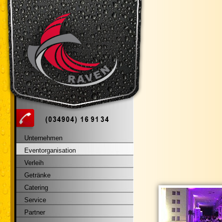
Unternehmen
Eventorganisation
Verleih
Getränke
Catering
Service
Partner